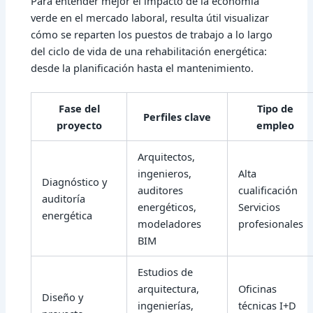
Para entender mejor el impacto de la
economía
verde
en el mercado laboral, resulta útil visualizar
cómo se reparten los puestos de trabajo a lo largo
del ciclo de vida de una rehabilitación energética:
desde la planificación hasta el mantenimiento.
Fase del
Tipo de
Perfiles clave
proyecto
empleo
Arquitectos,
ingenieros,
Alta
Diagnóstico y
auditores
cualificación
auditoría
energéticos,
Servicios
energética
modeladores
profesionales
BIM
Estudios de
arquitectura,
Oficinas
Diseño y
ingenierías,
técnicas
I+D