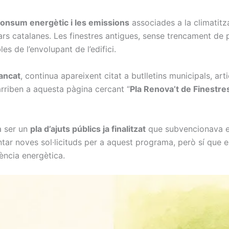
 consum energètic i les emissions
associades a la climatitzac
ars catalanes. Les finestres antigues, sense trencament de 
es de l’envolupant de l’edifici.
ancat
, continua apareixent citat a butlletins municipals, arti
arriben a aquesta pàgina cercant “
Pla Renova’t de Finestre
a ser un
pla d’ajuts públics ja finalitzat
que subvencionava e
tar noves sol·licituds per a aquest programa, però sí que 
iència energètica.