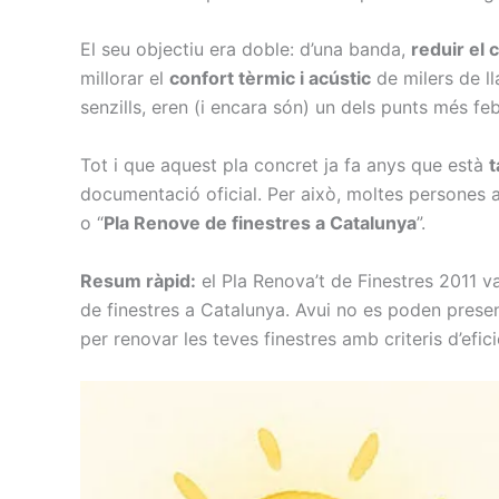
El seu objectiu era doble: d’una banda,
reduir el
millorar el
confort tèrmic i acústic
de milers de ll
senzills, eren (i encara són) un dels punts més febl
Tot i que aquest pla concret ja fa anys que està
t
documentació oficial. Per això, moltes persones 
o “
Pla Renove de finestres a Catalunya
”.
Resum ràpid:
el Pla Renova’t de Finestres 2011 v
de finestres a Catalunya. Avui no es poden presen
per renovar les teves finestres amb criteris d’efic