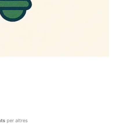
nts
per altres