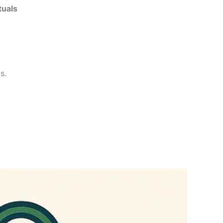
tuals
s.