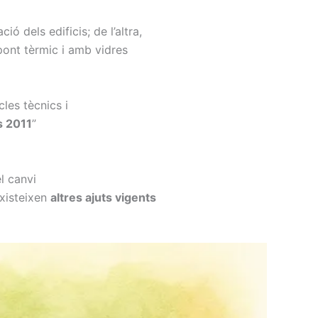
ió dels edificis; de l’altra,
pont tèrmic i amb vidres
cles tècnics i
s 2011
”
l canvi
existeixen
altres ajuts vigents