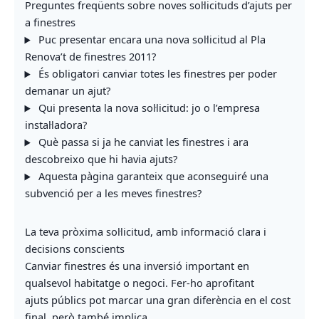
Preguntes freqüents sobre noves sol·licituds d’ajuts per
a finestres
Puc presentar encara una nova sol·licitud al Pla
Renova’t de finestres 2011?
És obligatori canviar totes les finestres per poder
demanar un ajut?
Qui presenta la nova sol·licitud: jo o l’empresa
instal·ladora?
Què passa si ja he canviat les finestres i ara
descobreixo que hi havia ajuts?
Aquesta pàgina garanteix que aconseguiré una
subvenció per a les meves finestres?
La teva pròxima sol·licitud, amb informació clara i
decisions conscients
Canviar finestres és una inversió important en
qualsevol habitatge o negoci. Fer-ho aprofitant
ajuts públics pot marcar una gran diferència en el cost
final, però també implica