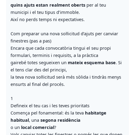
quins ajuts estan realment oberts
per al teu
municipi i el teu tipus d’immoble.
Així no perds temps ni expectatives.
Com preparar una nova sol·licitud d’ajuts per canviar
finestres (pas a pas)
Encara que cada convocatòria tingui el seu propi
formulari, terminis i requisits, a la pràctica
gairebé totes segueixen un
mateix esquema base
. Si
el tens clar des del principi,
la teva nova sol·licitud serà més sòlida i tindràs menys
ensurts al final del procés.
1
Defineix el teu cas i les teves prioritats
Comença pel fonamental: és la teva
habitatge
habitual
, una
segona residència
o un
local comercial
?
Vols canviar totes les finestres o només les que donen