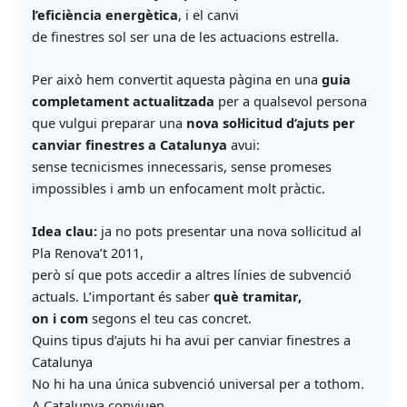
l’eficiència energètica
, i el canvi
de finestres sol ser una de les actuacions estrella.
Per això hem convertit aquesta pàgina en una
guia
completament actualitzada
per a qualsevol persona
que vulgui preparar una
nova sol·licitud d’ajuts per
canviar finestres a Catalunya
avui:
sense tecnicismes innecessaris, sense promeses
impossibles i amb un enfocament molt pràctic.
Idea clau:
ja no pots presentar una nova sol·licitud al
Pla Renova’t 2011,
però sí que pots accedir a altres línies de subvenció
actuals. L’important és saber
què tramitar,
on i com
segons el teu cas concret.
Quins tipus d’ajuts hi ha avui per canviar finestres a
Catalunya
No hi ha una única subvenció universal per a tothom.
A Catalunya conviuen