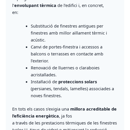
l’
envolupant tèrmica
de l’edifici i, en concret,
en:
Substitució de finestres antigues per
finestres amb millor aïllament tèrmic i
acústic.
Canvi de portes‑finestra i accessos a
balcons o terrasses en contacte amb
l’exterior.
Renovació de lluernes o claraboies
acristallades.
Instal·lació de
proteccions solars
(persianes, tendals, lamel·les) associades a
noves finestres.
En tots els casos s’exigia una
millora acreditable de
l’eficiència energètica
, ja fos
a través de les prestacions tèrmiques de les finestres
(valor U, tipus de vidre) o mitjançant la reducció