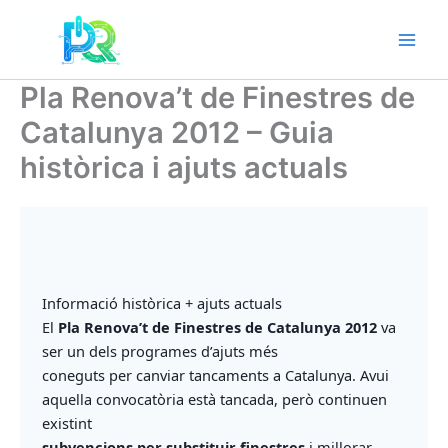
Vés
al
contingut
Pla Renova’t de Finestres de
Catalunya 2012 – Guia
històrica i ajuts actuals
Informació històrica + ajuts actuals
El
Pla Renova’t de Finestres de Catalunya 2012
va
ser un dels programes d’ajuts més
coneguts per canviar tancaments a Catalunya. Avui
aquella convocatòria està tancada, però continuen
existint
subvencions per substituir finestres
i millorar