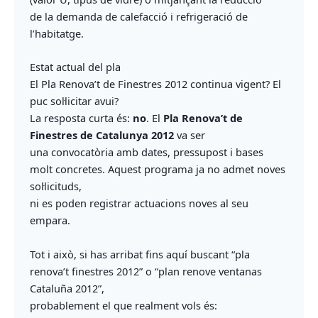
de la demanda de calefacció i refrigeració de
l’habitatge.
Estat actual del pla
El Pla Renova’t de Finestres 2012 continua vigent? El
puc sol·licitar avui?
La resposta curta és:
no
. El
Pla Renova’t de
Finestres de Catalunya 2012
va ser
una convocatòria amb dates, pressupost i bases
molt concretes. Aquest programa ja no admet noves
sol·licituds,
ni es poden registrar actuacions noves al seu
empara.
Tot i això, si has arribat fins aquí buscant “pla
renova’t finestres 2012” o “plan renove ventanas
Cataluña 2012”,
probablement el que realment vols és: