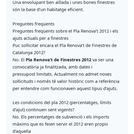
Una envolupant ben aïllada i unes bones finestres
són la base d’un habitatge eficient.
Preguntes freqüents
Preguntes freqüents sobre el Pla Renova’t 2012 i els
ajuts actuals per a finestres
Puc sol·licitar encara el Pla Renova’t de Finestres de
Catalunya 2012?
No. El
Pla Renova’t de Finestres 2012
va ser una
convocatòria ja finalitzada, amb dates i
pressupost limitats. Actualment no admet noves
sol·licituds i només té valor històric com a referència
per entendre com funcionaven aquest tipus d’ajuts.
Les condicions del pla 2012 (percentatges, límits
d’ajut) continuen sent vigents?
No. Els percentatges de subvenció i els imports
màxims que es feien servir el 2012 eren propis
d’aquella