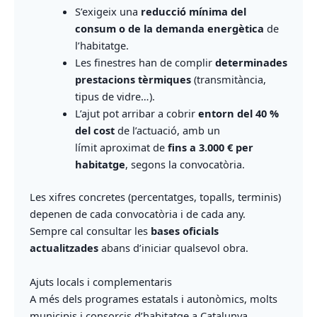
S’exigeix una
reducció mínima del
consum o de la demanda energètica
de
l’habitatge.
Les finestres han de complir
determinades
prestacions tèrmiques
(transmitància,
tipus de vidre…).
L’ajut pot arribar a cobrir
entorn del 40 %
del cost
de l’actuació, amb un
límit aproximat de
fins a 3.000 € per
habitatge
, segons la convocatòria.
Les xifres concretes (percentatges, topalls, terminis)
depenen de cada convocatòria i de cada any.
Sempre cal consultar les
bases oficials
actualitzades
abans d’iniciar qualsevol obra.
Ajuts locals i complementaris
A més dels programes estatals i autonòmics, molts
municipis i consorcis d’habitatge a Catalunya