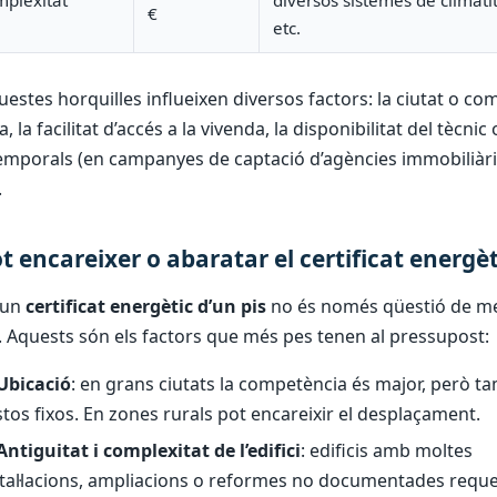
plexitat
diversos sistemes de climatit
€
etc.
uestes horquilles influeixen diversos factors: la ciutat o co
la facilitat d’accés a la vivenda, la disponibilitat del tècnic o
emporals (en campanyes de captació d’agències immobiliàri
.
t encareixer o abaratar el certificat energèt
’un
certificat energètic d’un pis
no és només qüestió de m
 Aquests són els factors que més pes tenen al pressupost:
Ubicació
: en grans ciutats la competència és major, però t
tos fixos. En zones rurals pot encareixir el desplaçament.
Antiguitat i complexitat de l’edifici
: edificis amb moltes
stal·lacions, ampliacions o reformes no documentades requ