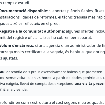
s temps d’estudi.
Documentació disponible
: si aportes plànols fiables, fitxes
nstal·lacions i dades de reformes, el tècnic treballa més ràpid
ades això es reflecteix en el preu.
Registre a la comunitat autònoma
: algunes ofertes inclo
mit del registre oficial, altres ho cobren per separat.
Volum d’encàrrecs
: si una agència o un administrador de f
arrega molts certificats a la vegada, és habitual que obtin
s ajustats.
lau:
desconfia dels preus excessivament baixos que prometen
cats “sense visita” o “en 24 hores” a partir de dades genèriques. 
iva exigeix, llevat de comptades excepcions,
una visita presen
cnic
a la vivenda.
profundir en com s’estructura el cost segons metres quadrat