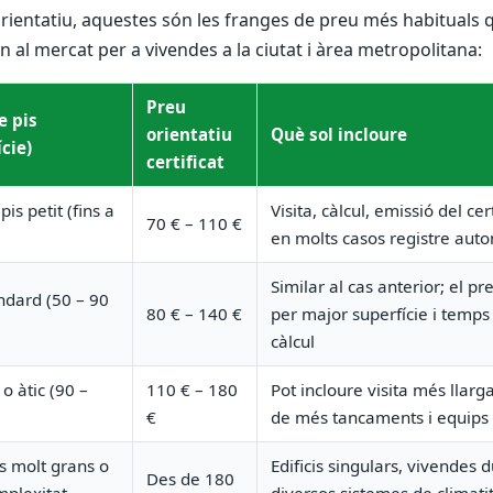
ientatiu, aquestes són les franges de preu més habituals 
n al mercat per a vivendes a la ciutat i àrea metropolitana:
Preu
e pis
orientatiu
Què sol incloure
cie)
certificat
pis petit (fins a
Visita, càlcul, emissió del cert
70 € – 110 €
en molts casos registre aut
Similar al cas anterior; el pr
ndard (50 – 90
80 € – 140 €
per major superfície i temps
càlcul
 o àtic (90 –
110 € – 180
Pot incloure visita més llarga
€
de més tancaments i equips
s molt grans o
Edificis singulars, vivendes 
Des de 180