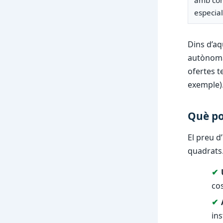
amb com
especial
Dins d’aq
autònoma, 
ofertes t
exemple)
Què po
El preu d
quadrats.
cos
in