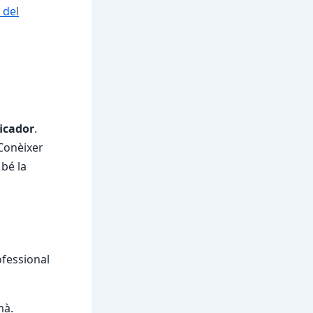
 del
ficador
.
 Conèixer
 bé la
fessional
mà.