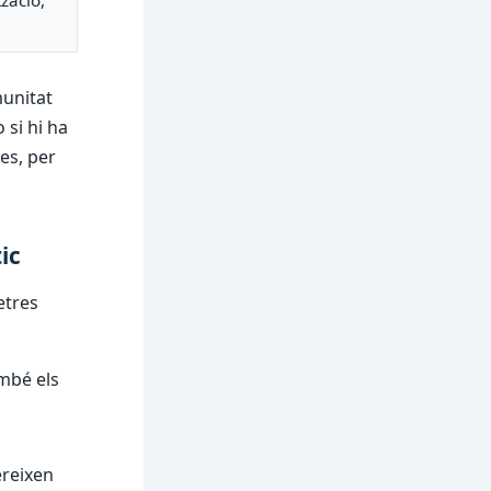
zació,
munitat
 si hi ha
es, per
ic
etres
ambé els
ereixen