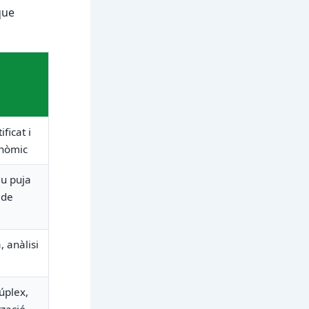
que
ificat i
onòmic
eu puja
 de
, anàlisi
dúplex,