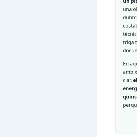
un pi
una o
dubte
costa
tècnic
triga 
docume
En aq
amb xi
clar,
e
energè
quins
perqu