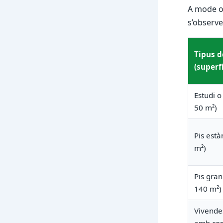
A mode or
s’observe
Tipus d
(superfí
Estudi o 
50 m²)
Pis està
m²)
Pis gran
140 m²)
Vivende