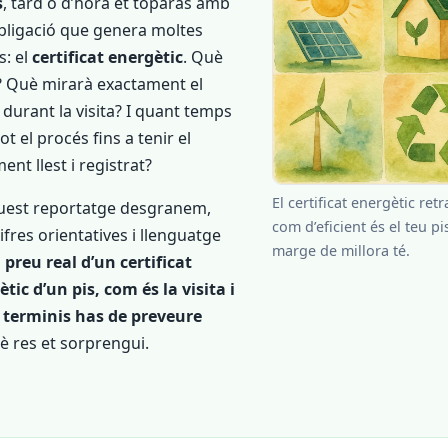
s
, tard o d’hora et toparàs amb
bligació que genera moltes
s: el
certificat energètic
. Què
? Què mirarà exactament el
 durant la visita? I quant temps
tot el procés fins a tenir el
nt llest i registrat?
El certificat energètic retr
uest reportatge desgranem,
com d’eficient és el teu pi
fres orientatives i llenguatge
marge de millora té.
l preu real d’un certificat
tic d’un pis, com és la visita i
 terminis has de preveure
è res et sorprengui.