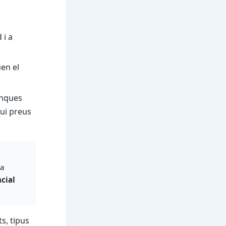
 i a
uen el
inques
gui preus
La
cial
s, tipus