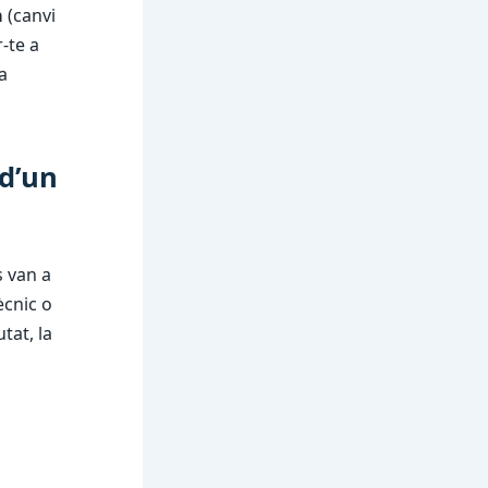
a
(canvi
-te a
a
 d’un
s van a
ècnic o
tat, la