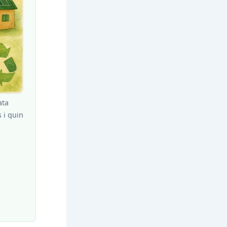
ata
s i quin