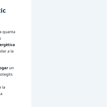
ic
za quanta
s
ergètica
lar a la
logar
un
otegits
 la
la