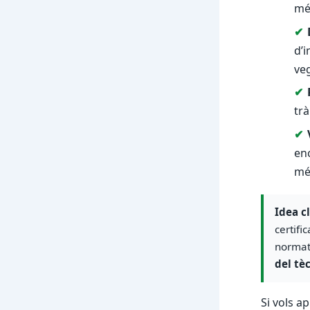
mé
d’i
veg
trà
enc
mé
Idea c
certifi
normat
del tè
Si vols a