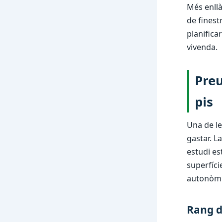
Més enllà 
de finest
planifica
vivenda.
Preu
pis
Una de le
gastar. L
estudi es
superfície
autonòmi
Rang d