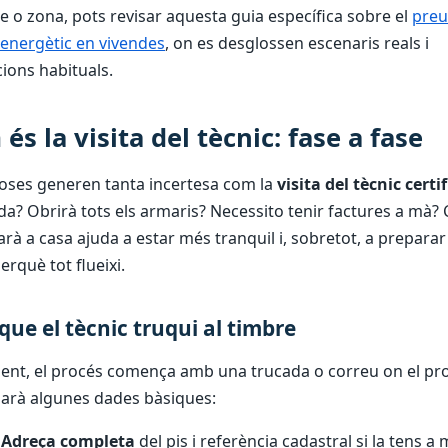
 o zona, pots revisar aquesta guia específica sobre el
preu
t energètic en vivendes
, on es desglossen escenaris reals i
ions habituals.
és la visita del tècnic: fase a fase
oses generen tanta incertesa com la
visita del tècnic certi
da? Obrirà tots els armaris? Necessito tenir factures a mà?
rà a casa ajuda a estar més tranquil i, sobretot, a preparar
erquè tot flueixi.
que el tècnic truqui al timbre
nt, el procés comença amb una trucada o correu on el pro
arà algunes dades bàsiques:
Adreça completa
del pis i referència cadastral si la tens a 