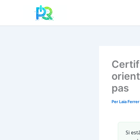
Vés
al
contingut
Certif
orient
pas
Per
Laia Ferre
Si es