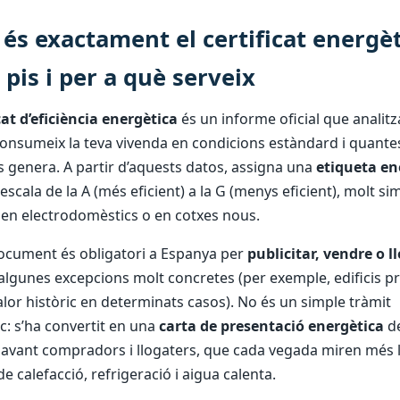
és exactament el certificat energèt
 pis i per a què serveix
cat d’eficiència energètica
és un informe oficial que analit
onsumeix la teva vivenda en condicions estàndard i quante
 genera. A partir d’aquests datos, assigna una
etiqueta en
scala de la A (més eficient) a la G (menys eficient), molt simi
en electrodomèstics o en cotxes nous.
ocument és obligatori a Espanya per
publicitar, vendre o l
algunes excepcions molt concretes (per exemple, edificis pr
alor històric en determinats casos). No és un simple tràmit
c: s’ha convertit en una
carta de presentació energètica
de
davant compradors i llogaters, que cada vegada miren més 
e calefacció, refrigeració i aigua calenta.