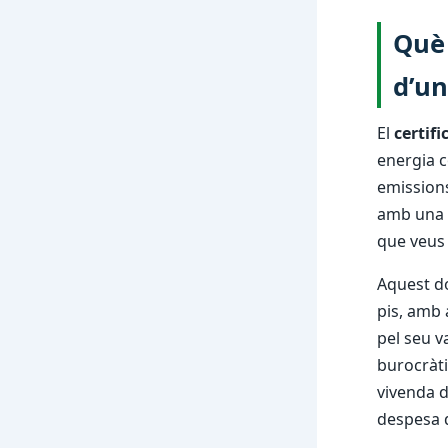
Què 
d’un
El
certifi
energia c
emissions
amb una e
que veus 
Aquest d
pis, amb 
pel seu v
burocràti
vivenda 
despesa d