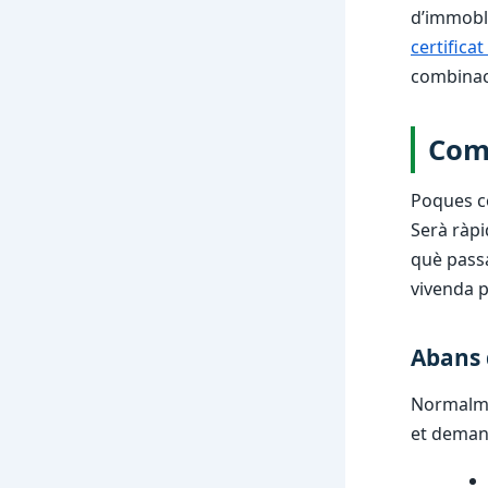
d’immoble
certifica
combinac
Com 
Poques c
Serà ràpi
què passa
vivenda p
Abans 
Normalme
et deman